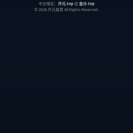
中文域名：
开元.top
或
金沙.top
© 2026 开元直营 All Rights Reserved.