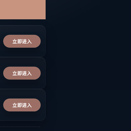
立即进入
立即进入
立即进入