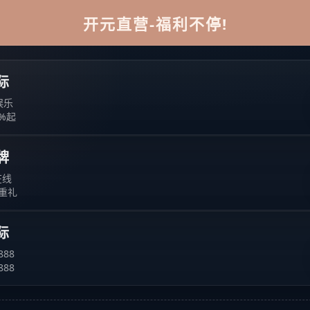
开元直营-福利不停!
际
娱乐
%起
牌
在线
重礼
际
88
88